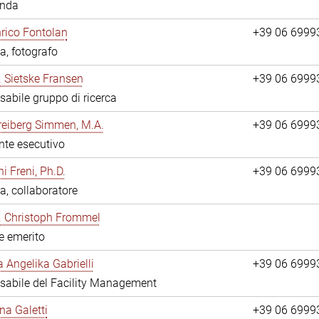
anda
nrico Fontolan
+39 06 6999
a, fotografo
r. Sietske Fransen
+39 06 6999
abile gruppo di ricerca
reiberg Simmen, M.A.
+39 06 6999
nte esecutivo
i Freni, Ph.D.
+39 06 6999
a, collaboratore
r. Christoph Frommel
re emerito
a Angelika Gabrielli
+39 06 6999
abile del Facility Management
na Galetti
+39 06 6999