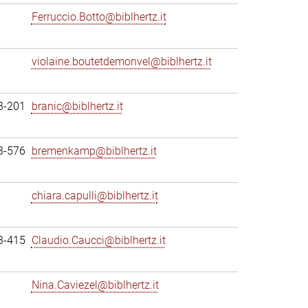
Ferruccio.Botto@biblhertz.it
violaine.boutetdemonvel@biblhertz.it
3-201
branic@biblhertz.it
3-576
bremenkamp@biblhertz.it
chiara.capulli@biblhertz.it
3-415
Claudio.Caucci@biblhertz.it
Nina.Caviezel@biblhertz.it