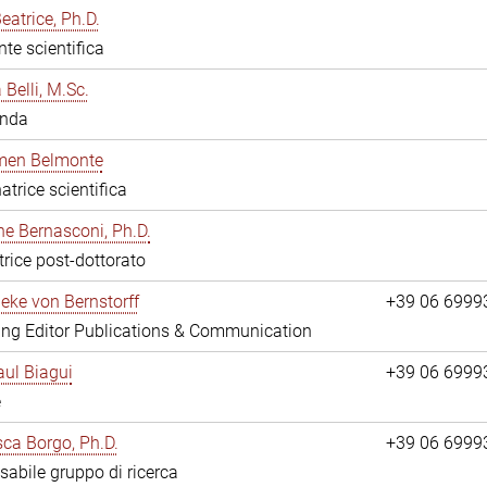
eatrice, Ph.D.
nte scientifica
 Belli, M.Sc.
anda
rmen Belmonte
atrice scientifica
ne Bernasconi, Ph.D.
trice post-dottorato
ieke von Bernstorff
+39 06 6999
ng Editor Publications & Communication
ul Biagui
+39 06 6999
e
ca Borgo, Ph.D.
+39 06 6999
abile gruppo di ricerca