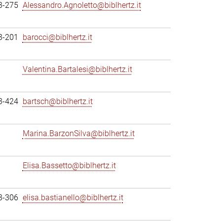
3-275
Alessandro.Agnoletto@biblhertz.it
3-201
barocci@biblhertz.it
Valentina.Bartalesi@biblhertz.it
3-424
bartsch@biblhertz.it
Marina.BarzonSilva@biblhertz.it
Elisa.Bassetto@biblhertz.it
3-306
elisa.bastianello@biblhertz.it