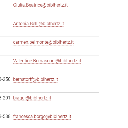
Giulia.Beatrice@biblhertz.it
Antonia.Belli@biblhertz.it
carmen.belmonte@biblhertz.it
Valentine.Bernasconi@biblhertz.it
3-250
bernstorff@biblhertz.it
3-201
biagui@biblhertz.it
3-588
francesca.borgo@biblhertz.it