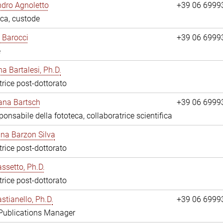
dro Agnoletto
+39 06 6999
eca, custode
 Barocci
+39 06 6999
e
na Bartalesi, Ph.D.
trice post-dottorato
jana Bartsch
+39 06 6999
ponsabile della fototeca, collaboratrice scientifica
ina Barzon Silva
trice post-dottorato
assetto, Ph.D.
trice post-dottorato
stianello, Ph.D.
+39 06 6999
 Publications Manager