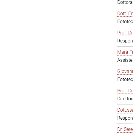
Dottor
Dott. E
Fototec
Prof. D
Respons
Mara F
Assiste
Giovann
Fototec
Prof. D
Diretto
Dott.ss
Respons
Dr. Sere