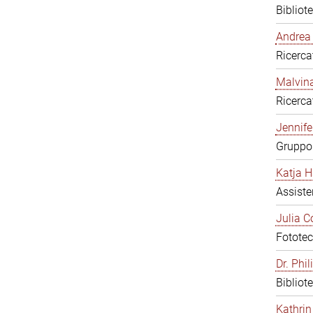
Bibliot
Andrea 
Ricerca
Malvina
Ricerca
Jennifer
Gruppo 
Katja H
Assiste
Julia C
Fototec
Dr. Phi
Bibliot
Kathrin 