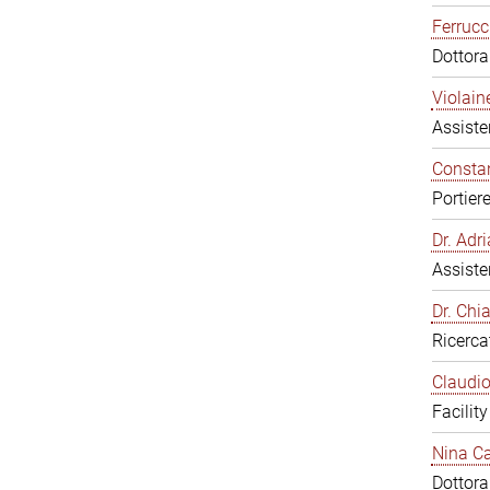
Ferrucc
Dottor
Violain
Assiste
Constan
Portier
Dr. Ad
Assiste
Dr. Chi
Ricerca
Claudio
Facilit
Nina Ca
Dottor