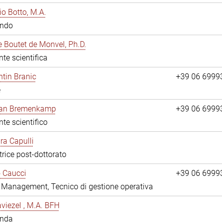
io Botto, M.A.
ando
e Boutet de Monvel, Ph.D.
nte scientifica
tin Branic
+39 06 6999
e
rian Bremenkamp
+39 06 6999
nte scientifico
ara Capulli
trice post-dottorato
 Caucci
+39 06 6999
y Management, Tecnico di gestione operativa
viezel , M.A. BFH
anda