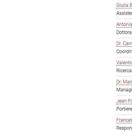
Giulia B
Assiste
Antonia
Dottor
Dr. Ca
Coordin
Valenti
Ricerca
Dr. Mar
Managi
Jean Pa
Portier
Frances
Respons