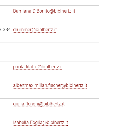
Damiana.DiBonito@biblhertz.it
3-384
drummer@biblhertz.it
paola.filatro@biblhertz.it
albertmaximilian.fischer@biblhertz.it
giulia.flenghi@biblhertz.it
Isabella.Foglia@biblhertz.it