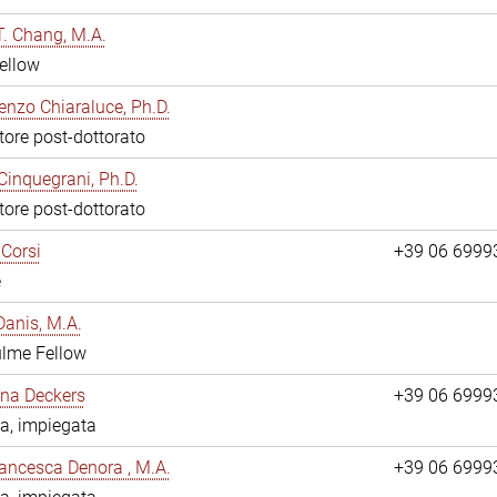
. Chang, M.A.
ellow
enzo Chiaraluce, Ph.D.
tore post-dottorato
Cinquegrani, Ph.D.
tore post-dottorato
Corsi
+39 06 6999
e
anis, M.A.
ulme Fellow
ina Deckers
+39 06 6999
a, impiegata
ancesca Denora , M.A.
+39 06 6999