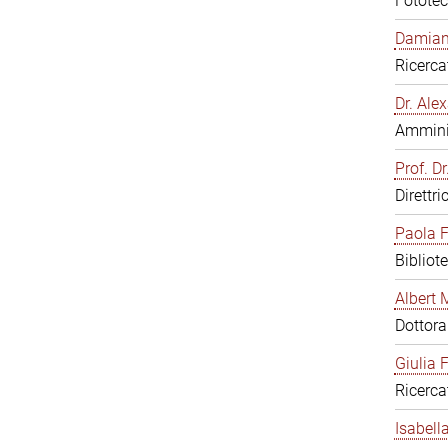
Fototec
Damiana
Ricerca
Dr. Al
Amminis
Prof. Dr
Direttri
Paola F
Bibliot
Albert 
Dottor
Giulia F
Ricerca
Isabell