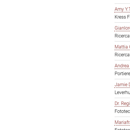
Amy Y.T
Kress F
Gianlor
Ricerca
Mattia 
Ricerca
Andrea 
Portier
Jamie D
Leverh
Dr. Reg
Fototec
Mariafr