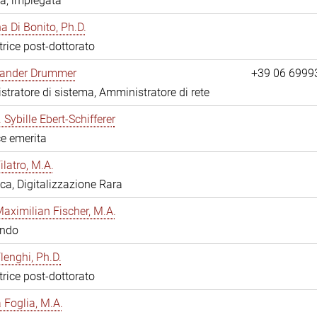
a, impiegata
 Di Bonito, Ph.D.
trice post-dottorato
exander Drummer
+39 06 6999
tratore di sistema, Amministratore di rete
. Sybille Ebert-Schifferer
ce emerita
ilatro, M.A.
eca, Digitalizzazione Rara
Maximilian Fischer, M.A.
ando
lenghi, Ph.D.
trice post-dottorato
a Foglia, M.A.