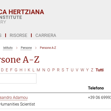
S
RISORSE
CARRIERA
Istituto
Persone
Persone A-Z
rsone A-Z
D
E
F
G
H
I
K
L
M
N
O
P
R
S
T
U
V
W
Y
Z
Tutti
Telefono
essandro Adamou
+39 06 6999
 Humanities Scientist