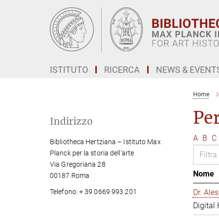
Main-
Content
ISTITUTO
RICERCA
NEWS & EVENT
Home
Pe
Indirizzo
A
B
C
Bibliotheca Hertziana – Istituto Max
Planck per la storia dell'arte
Via Gregoriana 28
Nome
00187 Roma
Telefono: + 39 0669 993 201
Dr. Al
Digital