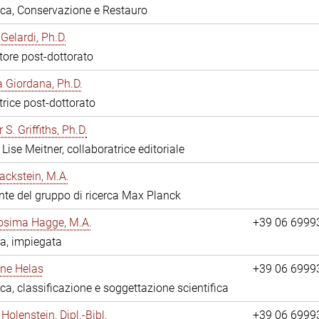
eca, Conservazione e Restauro
Gelardi, Ph.D.
tore post-dottorato
 Giordana, Ph.D.
trice post-dottorato
 S. Griffiths, Ph.D.
Lise Meitner, collaboratrice editoriale
ackstein, M.A.
nte del gruppo di ricerca Max Planck
osima Hagge, M.A.
+39 06 6999
a, impiegata
line Helas
+39 06 6999
eca, classificazione e soggettazione scientifica
Holenstein, Dipl.-Bibl.
+39 06 6999