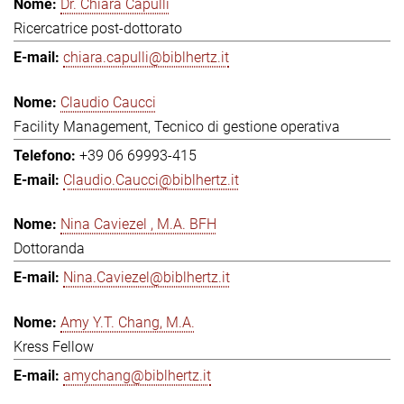
Dr. Chiara Capulli
Ricercatrice post-dottorato
chiara.capulli@biblhertz.it
Claudio Caucci
Facility Management, Tecnico di gestione operativa
+39 06 69993-415
Claudio.Caucci@biblhertz.it
Nina Caviezel , M.A. BFH
Dottoranda
Nina.Caviezel@biblhertz.it
Amy Y.T. Chang, M.A.
Kress Fellow
amychang@biblhertz.it