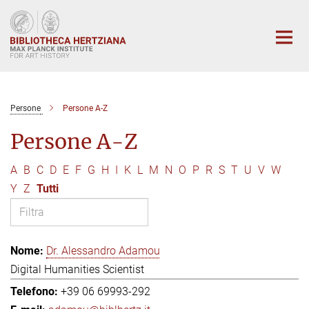
Main-
Content
Persone
Persone A-Z
Persone A-Z
A
B
C
D
E
F
G
H
I
K
L
M
N
O
P
R
S
T
U
V
W
Y
Z
Tutti
Dr. Alessandro Adamou
Digital Humanities Scientist
+39 06 69993-292