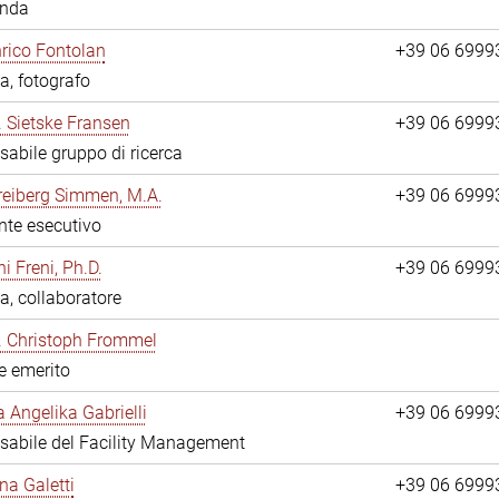
anda
nrico Fontolan
+39 06 6999
a, fotografo
r. Sietske Fransen
+39 06 6999
abile gruppo di ricerca
reiberg Simmen, M.A.
+39 06 6999
nte esecutivo
i Freni, Ph.D.
+39 06 6999
a, collaboratore
r. Christoph Frommel
re emerito
a Angelika Gabrielli
+39 06 6999
abile del Facility Management
na Galetti
+39 06 6999