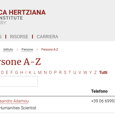
S
RISORSE
CARRIERA
Istituto
Persone
Persone A-Z
rsone A-Z
D
E
F
G
H
I
K
L
M
N
O
P
R
S
T
U
V
W
Y
Z
Tutti
Telefono
essandro Adamou
+39 06 6999
 Humanities Scientist