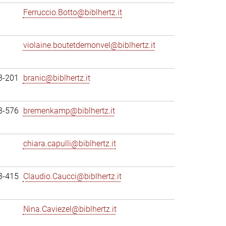
Ferruccio.Botto@biblhertz.it
violaine.boutetdemonvel@biblhertz.it
3-201
branic@biblhertz.it
3-576
bremenkamp@biblhertz.it
chiara.capulli@biblhertz.it
3-415
Claudio.Caucci@biblhertz.it
Nina.Caviezel@biblhertz.it