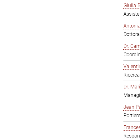
Giulia B
Assiste
Antonia
Dottor
Dr. Ca
Coordin
Valenti
Ricerca
Dr. Mar
Managi
Jean Pa
Portier
Frances
Respons