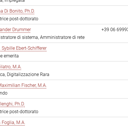
a, impiegata
 Di Bonito, Ph.D.
trice post-dottorato
exander Drummer
+39 06 6999
tratore di sistema, Amministratore di rete
. Sybille Ebert-Schifferer
ce emerita
ilatro, M.A.
eca, Digitalizzazione Rara
Maximilian Fischer, M.A.
ando
lenghi, Ph.D.
trice post-dottorato
a Foglia, M.A.