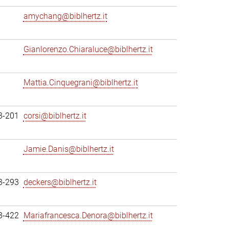
amychang@biblhertz.it
Gianlorenzo.Chiaraluce@biblhertz.it
Mattia.Cinquegrani@biblhertz.it
3-201
corsi@biblhertz.it
Jamie.Danis@biblhertz.it
3-293
deckers@biblhertz.it
3-422
Mariafrancesca.Denora@biblhertz.it