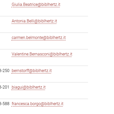
Giulia.Beatrice@biblhertz.it
Antonia.Belli@biblhertz.it
carmen.belmonte@biblhertz.it
Valentine.Bernasconi@biblhertz.it
3-250
bernstorff@biblhertz.it
3-201
biagui@biblhertz.it
3-588
francesca.borgo@biblhertz.it