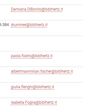
Damiana.DiBonito@biblhertz.it
3-384
drummer@biblhertz.it
paola.filatro@biblhertz.it
albertmaximilian.fischer@biblhertz.it
giulia.flenghi@biblhertz.it
Isabella.Foglia@biblhertz.it