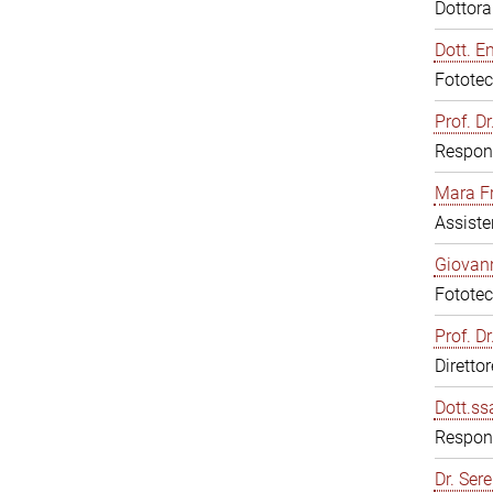
Dottor
Dott. E
Fototec
Prof. D
Respons
Mara F
Assiste
Giovann
Fototec
Prof. D
Diretto
Dott.ss
Respons
Dr. Sere