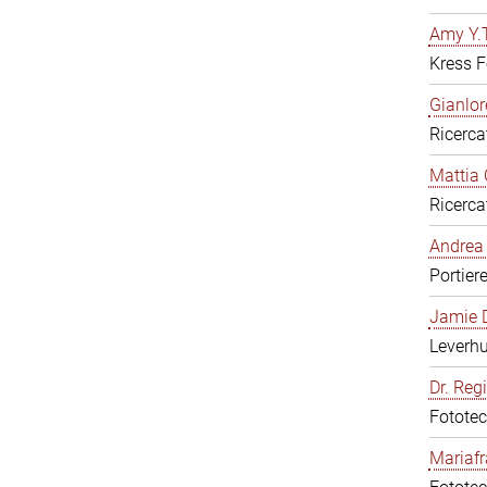
Amy Y.T
Kress F
Gianlor
Ricerca
Mattia 
Ricerca
Andrea 
Portier
Jamie D
Leverh
Dr. Reg
Fototec
Mariafr