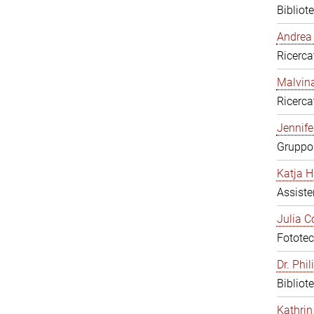
Bibliot
Andrea 
Ricerca
Malvina
Ricerca
Jennifer
Gruppo 
Katja H
Assiste
Julia C
Fototec
Dr. Phi
Bibliot
Kathrin 