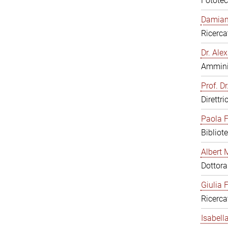
Fototec
Damiana
Ricerca
Dr. Al
Amminis
Prof. Dr
Direttri
Paola F
Bibliot
Albert 
Dottor
Giulia F
Ricerca
Isabell