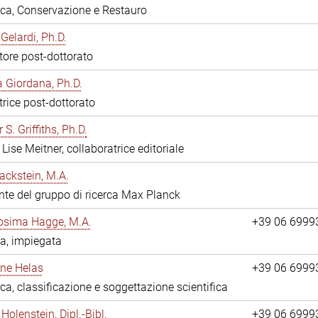
eca, Conservazione e Restauro
Gelardi, Ph.D.
tore post-dottorato
 Giordana, Ph.D.
trice post-dottorato
 S. Griffiths, Ph.D.
Lise Meitner, collaboratrice editoriale
ackstein, M.A.
nte del gruppo di ricerca Max Planck
osima Hagge, M.A.
+39 06 6999
a, impiegata
line Helas
+39 06 6999
eca, classificazione e soggettazione scientifica
Holenstein, Dipl.-Bibl.
+39 06 6999