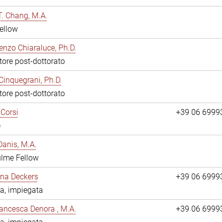
. Chang, M.A.
ellow
enzo Chiaraluce, Ph.D.
tore post-dottorato
Cinquegrani, Ph.D.
tore post-dottorato
Corsi
+39 06 6999
e
anis, M.A.
ulme Fellow
ina Deckers
+39 06 6999
a, impiegata
ancesca Denora , M.A.
+39 06 6999