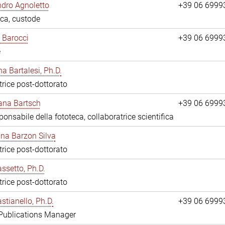
dro Agnoletto
+39 06 6999
eca, custode
 Barocci
+39 06 6999
e
na Bartalesi, Ph.D.
trice post-dottorato
jana Bartsch
+39 06 6999
ponsabile della fototeca, collaboratrice scientifica
ina Barzon Silva
trice post-dottorato
assetto, Ph.D.
trice post-dottorato
stianello, Ph.D.
+39 06 6999
 Publications Manager