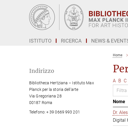
Main-
Content
ISTITUTO
RICERCA
NEWS & EVENT
Home
Pe
Indirizzo
A
B
C
Bibliotheca Hertziana – Istituto Max
Planck per la storia dell'arte
Via Gregoriana 28
Nome
00187 Roma
Telefono: + 39 0669 993 201
Dr. Al
Digital