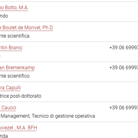
io Botto, M.A.
ando
e Boutet de Monvel, Ph.D.
nte scientifica
tin Branic
+39 06 6999
e
rian Bremenkamp
+39 06 6999
nte scientifico
ara Capulli
trice post-dottorato
 Caucci
+39 06 6999
y Management, Tecnico di gestione operativa
viezel , M.A. BFH
anda