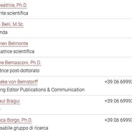
eatrice, Ph.D.
nte scientifica
 Belli, M.Sc.
anda
rmen Belmonte
atrice scientifica
ne Bernasconi, Ph.D.
trice post-dottorato
ieke von Bernstorff
+39 06 6999
ng Editor Publications & Communication
ul Biagui
+39 06 6999
e
ca Borgo, Ph.D.
+39 06 6999
abile gruppo di ricerca