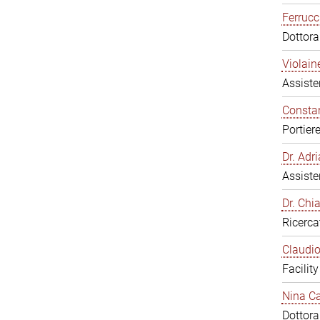
Ferrucc
Dottor
Violain
Assiste
Constan
Portier
Dr. Ad
Assiste
Dr. Chi
Ricerca
Claudio
Facilit
Nina Ca
Dottor