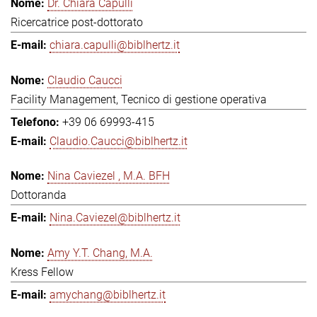
Dr. Chiara Capulli
Ricercatrice post-dottorato
chiara.capulli@biblhertz.it
Claudio Caucci
Facility Management, Tecnico di gestione operativa
+39 06 69993-415
Claudio.Caucci@biblhertz.it
Nina Caviezel , M.A. BFH
Dottoranda
Nina.Caviezel@biblhertz.it
Amy Y.T. Chang, M.A.
Kress Fellow
amychang@biblhertz.it