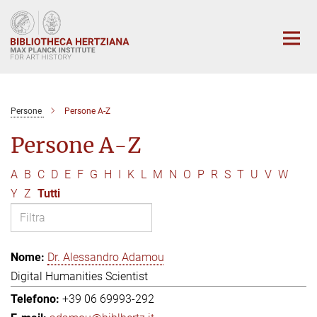
Main-
Content
Persone
Persone A-Z
Persone A-Z
A
B
C
D
E
F
G
H
I
K
L
M
N
O
P
R
S
T
U
V
W
Y
Z
Tutti
Dr. Alessandro Adamou
Digital Humanities Scientist
+39 06 69993-292