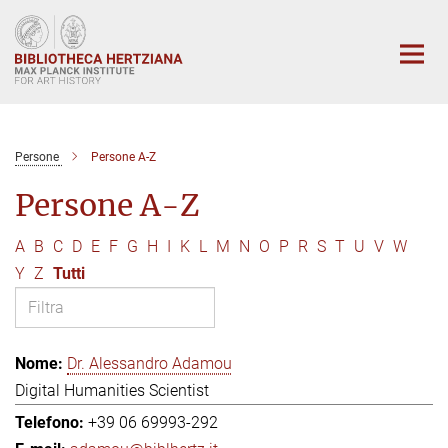
Main-
Content
Persone
Persone A-Z
Persone A-Z
A
B
C
D
E
F
G
H
I
K
L
M
N
O
P
R
S
T
U
V
W
Y
Z
Tutti
Dr. Alessandro Adamou
Digital Humanities Scientist
+39 06 69993-292