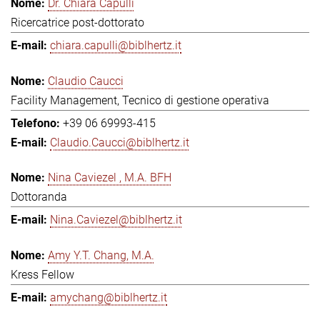
Dr. Chiara Capulli
Ricercatrice post-dottorato
chiara.capulli@biblhertz.it
Claudio Caucci
Facility Management, Tecnico di gestione operativa
+39 06 69993-415
Claudio.Caucci@biblhertz.it
Nina Caviezel , M.A. BFH
Dottoranda
Nina.Caviezel@biblhertz.it
Amy Y.T. Chang, M.A.
Kress Fellow
amychang@biblhertz.it