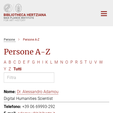
Main-
Content
Persone
Persone A-Z
Persone A-Z
A
B
C
D
E
F
G
H
I
K
L
M
N
O
P
R
S
T
U
V
W
Y
Z
Tutti
Dr. Alessandro Adamou
Digital Humanities Scientist
+39 06 69993-292