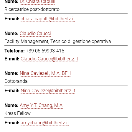
Dr. Chiara Capulli
Ricercatrice post-dottorato
chiara.capulli@biblhertz.it
Claudio Caucci
Facility Management, Tecnico di gestione operativa
+39 06 69993-415
Claudio.Caucci@biblhertz.it
Nina Caviezel , M.A. BFH
Dottoranda
Nina.Caviezel@biblhertz.it
Amy Y.T. Chang, M.A.
Kress Fellow
amychang@biblhertz.it