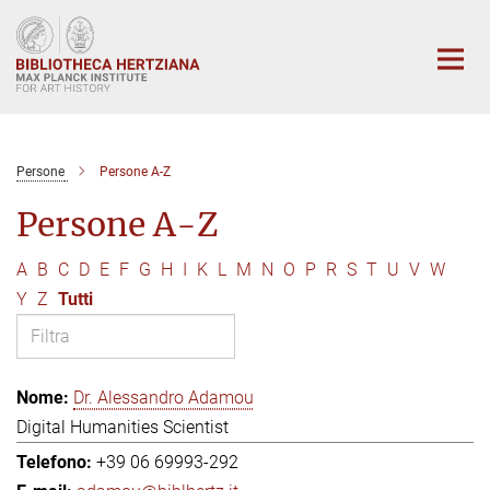
Main-
Content
Persone
Persone A-Z
Persone A-Z
A
B
C
D
E
F
G
H
I
K
L
M
N
O
P
R
S
T
U
V
W
Y
Z
Tutti
Dr. Alessandro Adamou
Digital Humanities Scientist
+39 06 69993-292