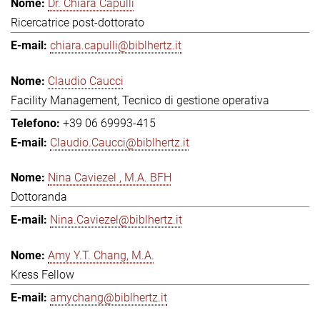
Dr. Chiara Capulli
Ricercatrice post-dottorato
chiara.capulli@biblhertz.it
Claudio Caucci
Facility Management, Tecnico di gestione operativa
+39 06 69993-415
Claudio.Caucci@biblhertz.it
Nina Caviezel , M.A. BFH
Dottoranda
Nina.Caviezel@biblhertz.it
Amy Y.T. Chang, M.A.
Kress Fellow
amychang@biblhertz.it