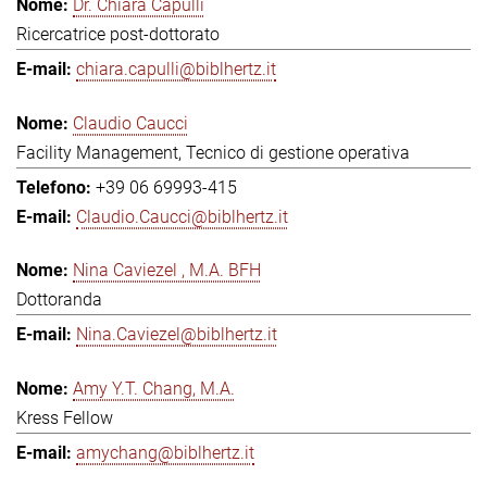
Dr. Chiara Capulli
Ricercatrice post-dottorato
chiara.capulli@biblhertz.it
Claudio Caucci
Facility Management, Tecnico di gestione operativa
+39 06 69993-415
Claudio.Caucci@biblhertz.it
Nina Caviezel , M.A. BFH
Dottoranda
Nina.Caviezel@biblhertz.it
Amy Y.T. Chang, M.A.
Kress Fellow
amychang@biblhertz.it