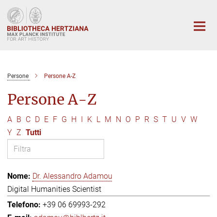
Main-
Content
Persone
Persone A-Z
Persone A-Z
A
B
C
D
E
F
G
H
I
K
L
M
N
O
P
R
S
T
U
V
W
Y
Z
Tutti
Dr. Alessandro Adamou
Digital Humanities Scientist
+39 06 69993-292