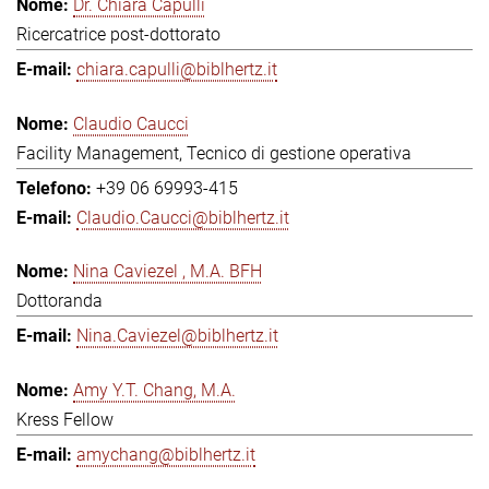
Dr. Chiara Capulli
Ricercatrice post-dottorato
chiara.capulli@biblhertz.it
Claudio Caucci
Facility Management, Tecnico di gestione operativa
+39 06 69993-415
Claudio.Caucci@biblhertz.it
Nina Caviezel , M.A. BFH
Dottoranda
Nina.Caviezel@biblhertz.it
Amy Y.T. Chang, M.A.
Kress Fellow
amychang@biblhertz.it