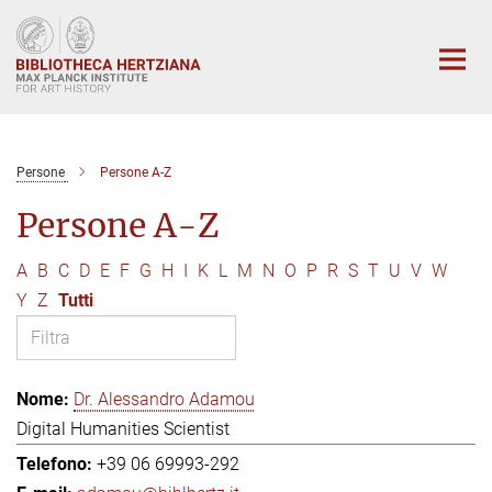
Main-
Content
Persone
Persone A-Z
Persone A-Z
A
B
C
D
E
F
G
H
I
K
L
M
N
O
P
R
S
T
U
V
W
Y
Z
Tutti
Dr. Alessandro Adamou
Digital Humanities Scientist
+39 06 69993-292