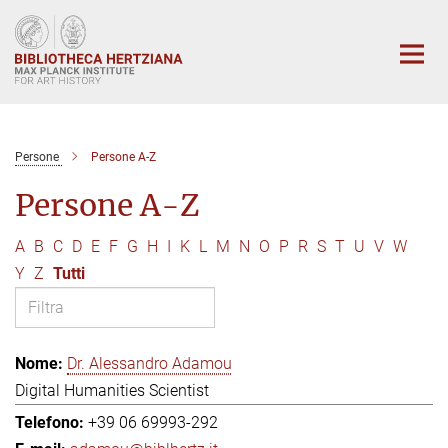
Main-
Content
Persone
Persone A-Z
Persone A-Z
A
B
C
D
E
F
G
H
I
K
L
M
N
O
P
R
S
T
U
V
W
Y
Z
Tutti
Dr. Alessandro Adamou
Digital Humanities Scientist
+39 06 69993-292