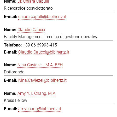
Dr. Chiara Capulli
Ricercatrice post-dottorato
chiara.capulli@biblhertz.it
Claudio Caucci
Facility Management, Tecnico di gestione operativa
+39 06 69993-415
Claudio.Caucci@biblhertz.it
Nina Caviezel , M.A. BFH
Dottoranda
Nina.Caviezel@biblhertz.it
Amy Y.T. Chang, M.A.
Kress Fellow
amychang@biblhertz.it