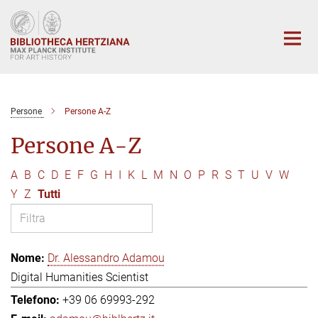
Main-
Content
Persone
Persone A-Z
Persone A-Z
A
B
C
D
E
F
G
H
I
K
L
M
N
O
P
R
S
T
U
V
W
Y
Z
Tutti
Dr. Alessandro Adamou
Digital Humanities Scientist
+39 06 69993-292