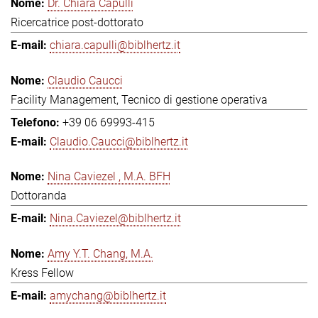
Dr. Chiara Capulli
Ricercatrice post-dottorato
chiara.capulli@biblhertz.it
Claudio Caucci
Facility Management, Tecnico di gestione operativa
+39 06 69993-415
Claudio.Caucci@biblhertz.it
Nina Caviezel , M.A. BFH
Dottoranda
Nina.Caviezel@biblhertz.it
Amy Y.T. Chang, M.A.
Kress Fellow
amychang@biblhertz.it