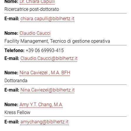
Dr. Chiara Capulli
Ricercatrice post-dottorato
chiara.capulli@biblhertz.it
Claudio Caucci
Facility Management, Tecnico di gestione operativa
+39 06 69993-415
Claudio.Caucci@biblhertz.it
Nina Caviezel , M.A. BFH
Dottoranda
Nina.Caviezel@biblhertz.it
Amy Y.T. Chang, M.A.
Kress Fellow
amychang@biblhertz.it