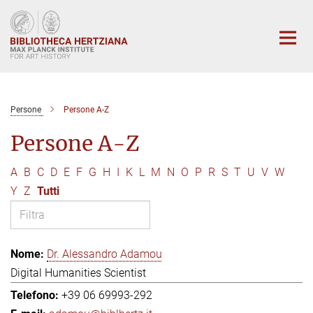
Main-
Content
Persone
Persone A-Z
Persone A-Z
A
B
C
D
E
F
G
H
I
K
L
M
N
O
P
R
S
T
U
V
W
Y
Z
Tutti
Dr. Alessandro Adamou
Digital Humanities Scientist
+39 06 69993-292