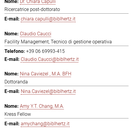
Dr. Chiara Capulli
Ricercatrice post-dottorato
chiara.capulli@biblhertz.it
Claudio Caucci
Facility Management, Tecnico di gestione operativa
+39 06 69993-415
Claudio.Caucci@biblhertz.it
Nina Caviezel , M.A. BFH
Dottoranda
Nina.Caviezel@biblhertz.it
Amy Y.T. Chang, M.A.
Kress Fellow
amychang@biblhertz.it