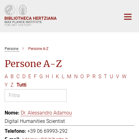
Main-
Content
Persone
Persone A-Z
Persone A-Z
A
B
C
D
E
F
G
H
I
K
L
M
N
O
P
R
S
T
U
V
W
Y
Z
Tutti
Dr. Alessandro Adamou
Digital Humanities Scientist
+39 06 69993-292