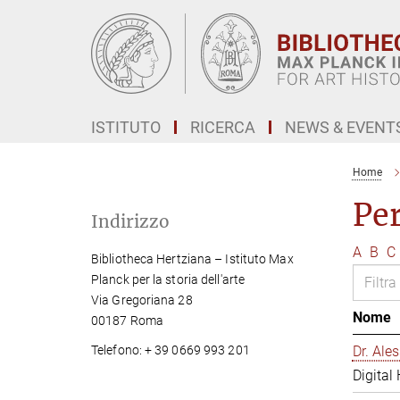
Main-
Content
ISTITUTO
RICERCA
NEWS & EVENT
Home
Pe
Indirizzo
A
B
C
Bibliotheca Hertziana – Istituto Max
Planck per la storia dell'arte
Via Gregoriana 28
Nome
00187 Roma
Telefono: + 39 0669 993 201
Dr. Al
Digital