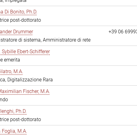
a, impiegata
 Di Bonito, Ph.D.
trice post-dottorato
exander Drummer
+39 06 6999
tratore di sistema, Amministratore di rete
. Sybille Ebert-Schifferer
ce emerita
ilatro, M.A.
eca, Digitalizzazione Rara
Maximilian Fischer, M.A.
ando
lenghi, Ph.D.
trice post-dottorato
a Foglia, M.A.