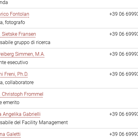
anda
nrico Fontolan
+39 06 6999
a, fotografo
r. Sietske Fransen
+39 06 6999
abile gruppo di ricerca
reiberg Simmen, M.A.
+39 06 6999
nte esecutivo
i Freni, Ph.D.
+39 06 6999
a, collaboratore
r. Christoph Frommel
re emerito
a Angelika Gabrielli
+39 06 6999
abile del Facility Management
na Galetti
+39 06 6999