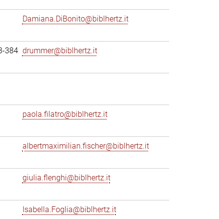
Damiana.DiBonito@biblhertz.it
3-384
drummer@biblhertz.it
paola.filatro@biblhertz.it
albertmaximilian.fischer@biblhertz.it
giulia.flenghi@biblhertz.it
Isabella.Foglia@biblhertz.it