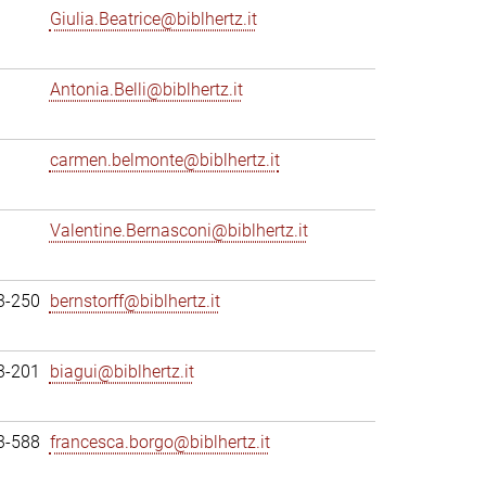
Giulia.Beatrice@biblhertz.it
Antonia.Belli@biblhertz.it
carmen.belmonte@biblhertz.it
Valentine.Bernasconi@biblhertz.it
3-250
bernstorff@biblhertz.it
3-201
biagui@biblhertz.it
3-588
francesca.borgo@biblhertz.it