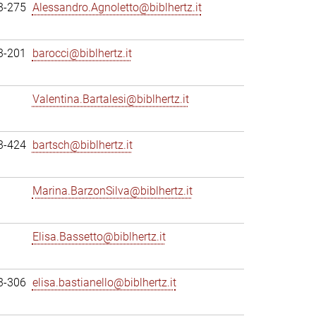
3-275
Alessandro.Agnoletto@biblhertz.it
3-201
barocci@biblhertz.it
Valentina.Bartalesi@biblhertz.it
3-424
bartsch@biblhertz.it
Marina.BarzonSilva@biblhertz.it
Elisa.Bassetto@biblhertz.it
3-306
elisa.bastianello@biblhertz.it