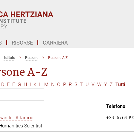
S
RISORSE
CARRIERA
Istituto
Persone
Persone A-Z
rsone A-Z
D
E
F
G
H
I
K
L
M
N
O
P
R
S
T
U
V
W
Y
Z
Tutti
Telefono
essandro Adamou
+39 06 6999
 Humanities Scientist