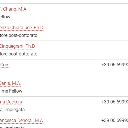
. Chang, M.A.
ellow
enzo Chiaraluce, Ph.D.
tore post-dottorato
Cinquegrani, Ph.D.
tore post-dottorato
Corsi
+39 06 6999
e
anis, M.A.
ulme Fellow
ina Deckers
+39 06 6999
a, impiegata
ancesca Denora , M.A.
+39 06 6999