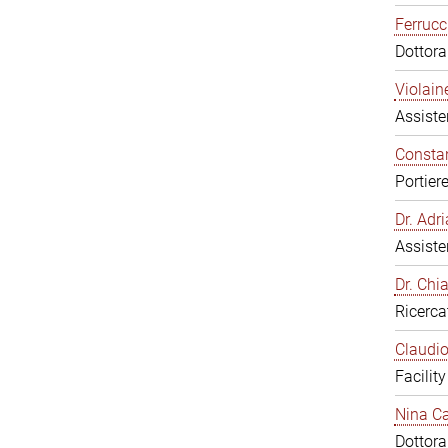
Ferrucc
Dottor
Violain
Assiste
Constan
Portier
Dr. Ad
Assiste
Dr. Chi
Ricerca
Claudio
Facilit
Nina Ca
Dottor