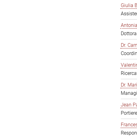
Giulia B
Assiste
Antonia
Dottor
Dr. Ca
Coordin
Valenti
Ricerca
Dr. Mar
Managi
Jean Pa
Portier
Frances
Respons