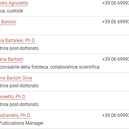
dro Agnoletto
+39 06 6999
eca, custode
 Barocci
+39 06 6999
e
na Bartalesi, Ph.D.
trice post-dottorato
jana Bartsch
+39 06 6999
ponsabile della fototeca, collaboratrice scientifica
ina Barzon Silva
trice post-dottorato
assetto, Ph.D.
trice post-dottorato
stianello, Ph.D.
+39 06 6999
 Publications Manager