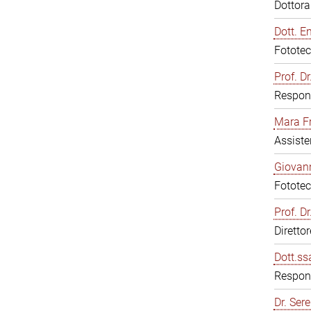
Dottor
Dott. E
Fototec
Prof. D
Respons
Mara F
Assiste
Giovann
Fototec
Prof. D
Diretto
Dott.ss
Respons
Dr. Sere