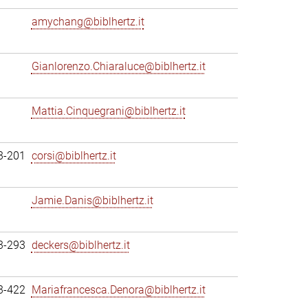
amychang@biblhertz.it
Gianlorenzo.Chiaraluce@biblhertz.it
Mattia.Cinquegrani@biblhertz.it
3-201
corsi@biblhertz.it
Jamie.Danis@biblhertz.it
3-293
deckers@biblhertz.it
3-422
Mariafrancesca.Denora@biblhertz.it