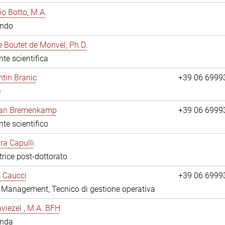
io Botto, M.A.
ando
e Boutet de Monvel, Ph.D.
nte scientifica
tin Branic
+39 06 6999
e
rian Bremenkamp
+39 06 6999
nte scientifico
ara Capulli
trice post-dottorato
 Caucci
+39 06 6999
y Management, Tecnico di gestione operativa
viezel , M.A. BFH
anda