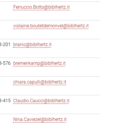
Ferruccio.Botto@biblhertz.it
violaine.boutetdemonvel@biblhertz.it
3-201
branic@biblhertz.it
3-576
bremenkamp@biblhertz.it
chiara.capulli@biblhertz.it
3-415
Claudio.Caucci@biblhertz.it
Nina.Caviezel@biblhertz.it