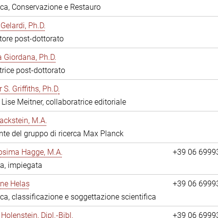
eca, Conservazione e Restauro
Gelardi, Ph.D.
tore post-dottorato
 Giordana, Ph.D.
trice post-dottorato
 S. Griffiths, Ph.D.
Lise Meitner, collaboratrice editoriale
ackstein, M.A.
nte del gruppo di ricerca Max Planck
osima Hagge, M.A.
+39 06 6999
a, impiegata
line Helas
+39 06 6999
eca, classificazione e soggettazione scientifica
Holenstein, Dipl.-Bibl.
+39 06 6999