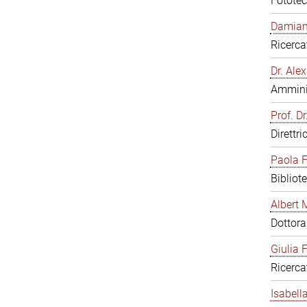
Fototec
Damiana
Ricerca
Dr. Al
Amminis
Prof. Dr
Direttri
Paola F
Bibliot
Albert 
Dottor
Giulia F
Ricerca
Isabell