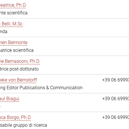
eatrice, Ph.D.
nte scientifica
 Belli, M.Sc.
anda
rmen Belmonte
atrice scientifica
ne Bernasconi, Ph.D.
trice post-dottorato
ieke von Bernstorff
+39 06 6999
ng Editor Publications & Communication
ul Biagui
+39 06 6999
e
ca Borgo, Ph.D.
+39 06 6999
abile gruppo di ricerca