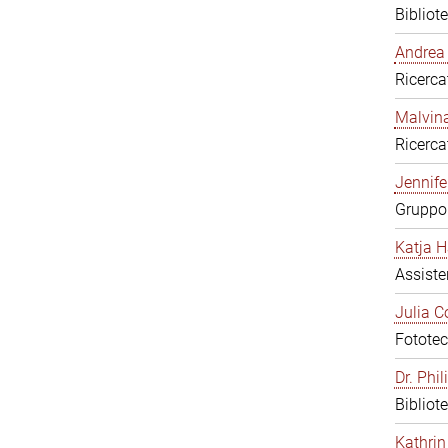
Bibliot
Andrea 
Ricerca
Malvina
Ricerca
Jennifer
Gruppo 
Katja H
Assiste
Julia C
Fototec
Dr. Phi
Bibliot
Kathrin 