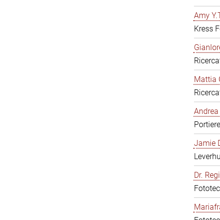
Amy Y.T
Kress F
Gianlor
Ricerca
Mattia 
Ricerca
Andrea 
Portier
Jamie D
Leverh
Dr. Reg
Fototec
Mariafr