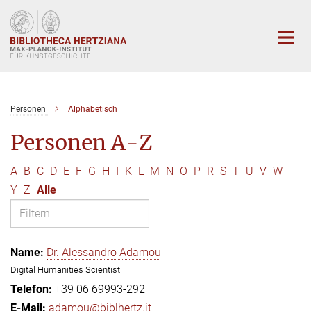
Hauptinhalt
Personen
Alphabetisch
Personen A-Z
A
B
C
D
E
F
G
H
I
K
L
M
N
O
P
R
S
T
U
V
W
Y
Z
Alle
Dr. Alessandro Adamou
Digital Humanities Scientist
+39 06 69993-292
adamou@biblhertz.it