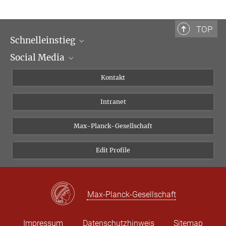
Bibliotheca Hertziana – Max-Planck-Institut für Kunstgeschichte
Via Gregoriana 28
00187 Rom
TOP
Schnelleinstieg
Tel.: + 39 0669 993 201
Social Media
Wissenschaftliche Abteilungen
Personen
Facebook
Kontakt
Forschungsprojekte A-Z
Instagram
Intranet
Bluesky
Twitter
Max-Planck-Gesellschaft
Vimeo
Edit Profile
Newsletter
Max-Planck-Gesellschaft
Impressum
Datenschutzhinweis
Sitemap