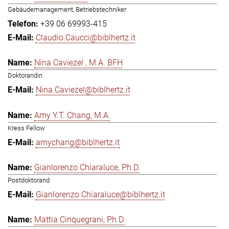
Gebäudemanagement, Betriebstechniker
+39 06 69993-415
Claudio.Caucci@biblhertz.it
Nina Caviezel , M.A. BFH
Doktorandin
Nina.Caviezel@biblhertz.it
Amy Y.T. Chang, M.A.
Kress Fellow
amychang@biblhertz.it
Gianlorenzo Chiaraluce, Ph.D.
Postdoktorand
Gianlorenzo.Chiaraluce@biblhertz.it
Mattia Cinquegrani, Ph.D.