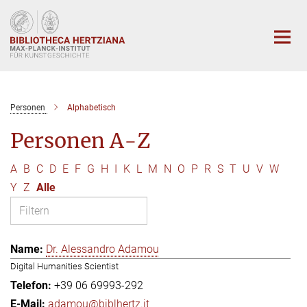
Hauptinhalt
Personen
Alphabetisch
Personen A-Z
A
B
C
D
E
F
G
H
I
K
L
M
N
O
P
R
S
T
U
V
W
Y
Z
Alle
Dr. Alessandro Adamou
Digital Humanities Scientist
+39 06 69993-292
adamou@biblhertz.it