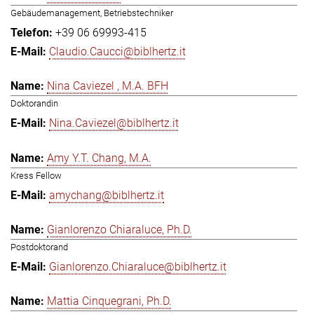
Gebäudemanagement, Betriebstechniker
+39 06 69993-415
Claudio.Caucci@biblhertz.it
Nina Caviezel , M.A. BFH
Doktorandin
Nina.Caviezel@biblhertz.it
Amy Y.T. Chang, M.A.
Kress Fellow
amychang@biblhertz.it
Gianlorenzo Chiaraluce, Ph.D.
Postdoktorand
Gianlorenzo.Chiaraluce@biblhertz.it
Mattia Cinquegrani, Ph.D.