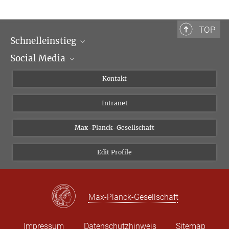
Bibliotheca Hertziana – Max-Planck-Institut für Kunstgeschichte
Via Gregoriana 28
00187 Rom
TOP
Schnelleinstieg
Tel.: + 39 0669 993 201
Social Media
Wissenschaftliche Abteilungen
Personen
Facebook
Kontakt
Forschungsprojekte A-Z
Instagram
Intranet
Bluesky
Twitter
Max-Planck-Gesellschaft
Vimeo
Edit Profile
Newsletter
Max-Planck-Gesellschaft
Impressum
Datenschutzhinweis
Sitemap