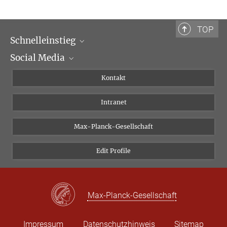
Bibliotheca Hertziana – Max-Planck-Institut für Kunstgeschichte
Via Gregoriana 28
00187 Rom
TOP
Schnelleinstieg
Tel.: + 39 0669 993 201
Social Media
Wissenschaftliche Abteilungen
Personen
Facebook
Kontakt
Forschungsprojekte A-Z
Instagram
Intranet
Bluesky
Twitter
Max-Planck-Gesellschaft
Vimeo
Edit Profile
Newsletter
Max-Planck-Gesellschaft
Impressum
Datenschutzhinweis
Sitemap