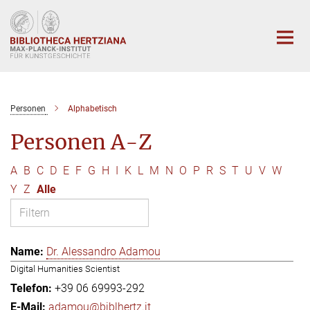
Hauptinhalt
Personen
Alphabetisch
Personen A-Z
A
B
C
D
E
F
G
H
I
K
L
M
N
O
P
R
S
T
U
V
W
Y
Z
Alle
Dr. Alessandro Adamou
Digital Humanities Scientist
+39 06 69993-292
adamou@biblhertz.it