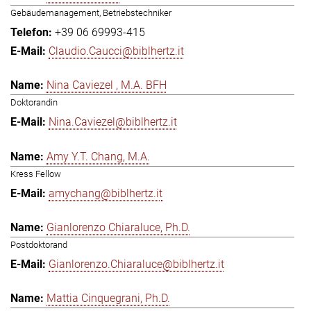
Gebäudemanagement, Betriebstechniker
+39 06 69993-415
Claudio.Caucci@biblhertz.it
Nina Caviezel , M.A. BFH
Doktorandin
Nina.Caviezel@biblhertz.it
Amy Y.T. Chang, M.A.
Kress Fellow
amychang@biblhertz.it
Gianlorenzo Chiaraluce, Ph.D.
Postdoktorand
Gianlorenzo.Chiaraluce@biblhertz.it
Mattia Cinquegrani, Ph.D.