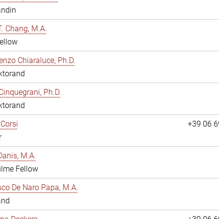
andin
. Chang, M.A.
ellow
enzo Chiaraluce, Ph.D.
ktorand
Cinquegrani, Ph.D.
ktorand
Corsi
+39 06 
r
anis, M.A.
ulme Fellow
co De Naro Papa, M.A.
and