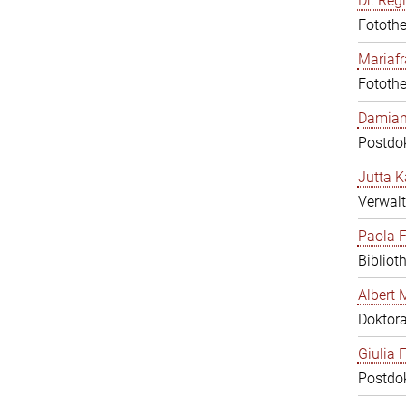
Dr. Reg
Fotothe
Mariafr
Fotothe
Damiana
Postdo
Jutta K
Verwalt
Paola F
Bibliot
Albert 
Doktor
Giulia F
Postdo