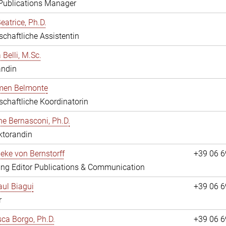
 Publications Manager
eatrice, Ph.D.
chaftliche Assistentin
 Belli, M.Sc.
andin
rmen Belmonte
chaftliche Koordinatorin
ne Bernasconi, Ph.D.
ktorandin
ieke von Bernstorff
+39 06 
ng Editor Publications & Communication
ul Biagui
+39 06 
r
ca Borgo, Ph.D.
+39 06 