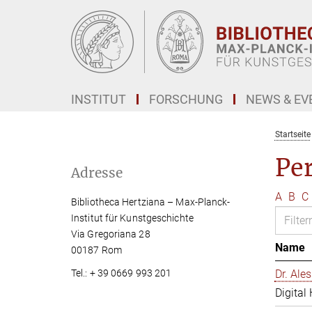
Hauptinhalt
INSTITUT
FORSCHUNG
NEWS & EV
Startseite
Pe
Adresse
A
B
C
Bibliotheca Hertziana – Max-Planck-
Institut für Kunstgeschichte
Via Gregoriana 28
Name
00187 Rom
Tel.: + 39 0669 993 201
Dr. Al
Digital