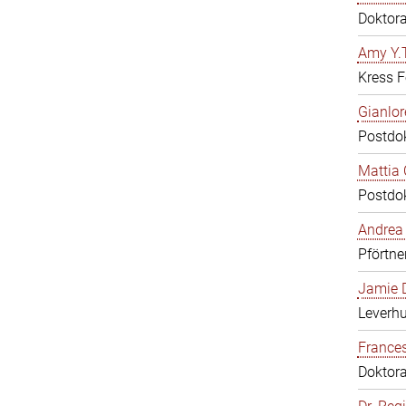
Doktor
Amy Y.T
Kress F
Gianlor
Postdo
Mattia 
Postdo
Andrea 
Pförtne
Jamie D
Leverh
Frances
Doktor