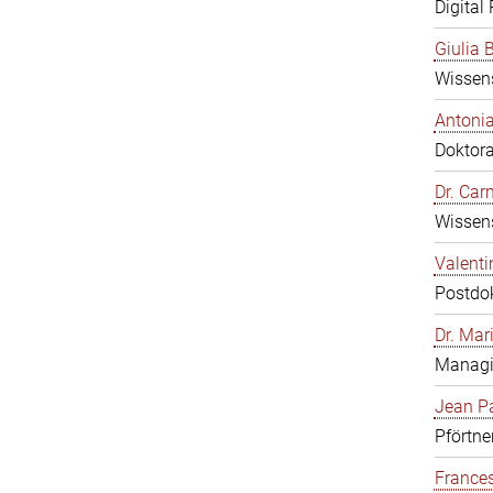
Digital
Giulia B
Wissens
Antonia
Doktor
Dr. Ca
Wissens
Valenti
Postdo
Dr. Mar
Managi
Jean Pa
Pförtne
Frances