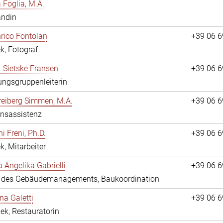
a Foglia, M.A.
andin
nrico Fontolan
+39 06 
k, Fotograf
r. Sietske Fransen
+39 06 
ngsgruppenleiterin
reiberg Simmen, M.A.
+39 06 
onsassistenz
i Freni, Ph.D.
+39 06 
k, Mitarbeiter
a Angelika Gabrielli
+39 06 
in des Gebäudemanagements, Baukoordination
na Galetti
+39 06 
hek, Restauratorin