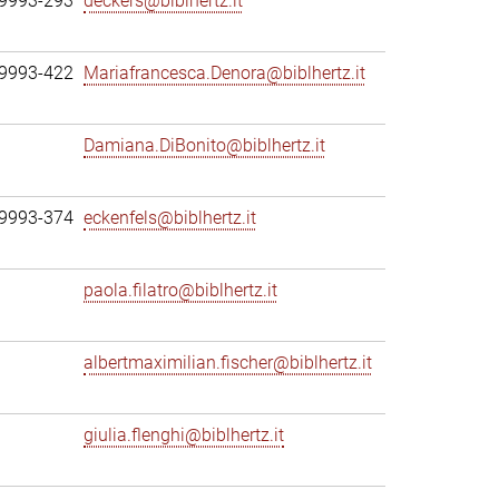
69993-293
deckers@biblhertz.it
69993-422
Mariafrancesca.Denora@biblhertz.it
Damiana.DiBonito@biblhertz.it
69993-374
eckenfels@biblhertz.it
paola.filatro@biblhertz.it
albertmaximilian.fischer@biblhertz.it
giulia.flenghi@biblhertz.it