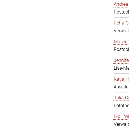
Andrea 
Postdo
Petra G
Verwal
Malvina
Postdo
Jennifer
Lise-Me
Katja H
Assiste
Julia C
Fotothe
Dipl.-W
Verwalt