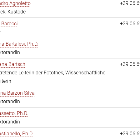
dro Agnoletto
+39 06 
hek, Kustode
 Barocci
+39 06 
r
na Bartalesi, Ph.D.
ktorandin
jana Bartsch
+39 06 
rtretende Leiterin der Fotothek, Wissenschaftliche
iterin
ina Barzon Silva
ktorandin
assetto, Ph.D.
ktorandin
stianello, Ph.D.
+39 06 