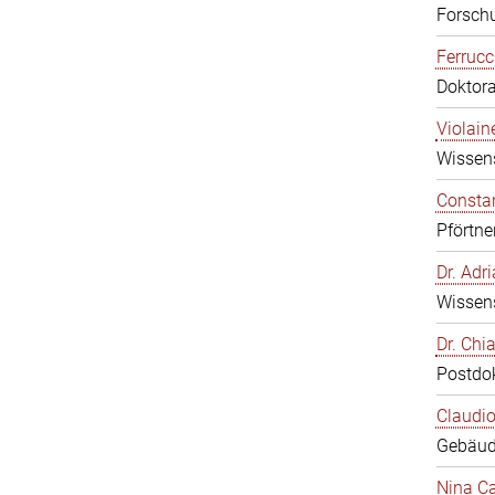
Forschu
Ferrucc
Doktor
Violain
Wissens
Constan
Pförtne
Dr. Ad
Wissens
Dr. Chi
Postdo
Claudio
Gebäud
Nina Ca