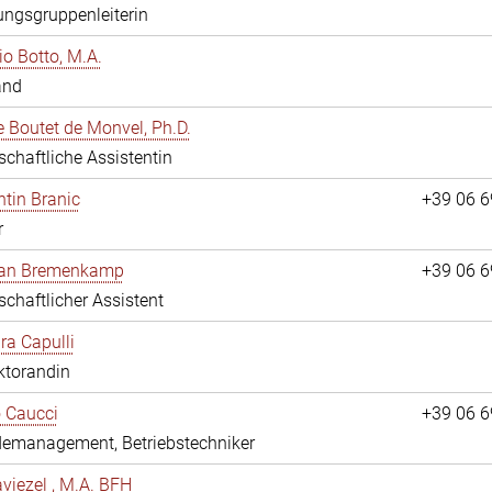
ngsgruppenleiterin
io Botto, M.A.
and
e Boutet de Monvel, Ph.D.
chaftliche Assistentin
tin Branic
+39 06 
r
rian Bremenkamp
+39 06 
chaftlicher Assistent
ara Capulli
ktorandin
 Caucci
+39 06 
emanagement, Betriebstechniker
viezel , M.A. BFH