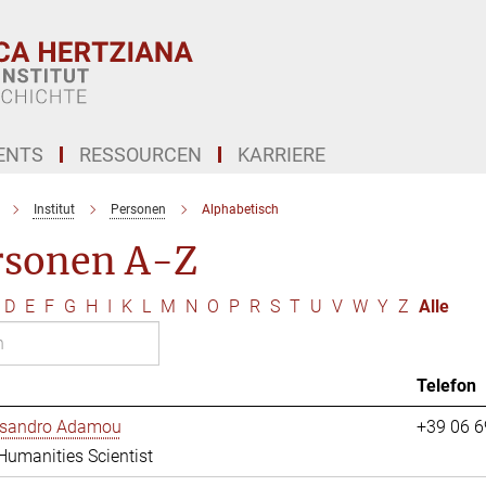
ENTS
RESSOURCEN
KARRIERE
Institut
Personen
Alphabetisch
rsonen A-Z
D
E
F
G
H
I
K
L
M
N
O
P
R
S
T
U
V
W
Y
Z
Alle
Telefon
essandro Adamou
+39 06 
 Humanities Scientist