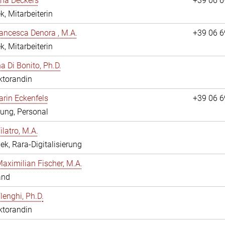
ina Deckers
+39 06 
k, Mitarbeiterin
ancesca Denora , M.A.
+39 06 
k, Mitarbeiterin
 Di Bonito, Ph.D.
ktorandin
arin Eckenfels
+39 06 
ung, Personal
ilatro, M.A.
hek, Rara-Digitalisierung
Maximilian Fischer, M.A.
and
lenghi, Ph.D.
ktorandin