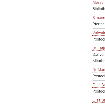
Alessan
Bibliot
Simone
Pförtne
Valenti
Postdo
Dr. Tat
Stellve
Mitarbe
Dr. Mar
Postdo
Elisa B
Postdo
Elisa Ba