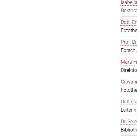
Isabell
Doktor
Dott. E
Fotothe
Prof. D
Forschu
Mara F
Direkti
Giovann
Fotothe
Dott.ss
Leiter
Dr. Sere
Bibliot