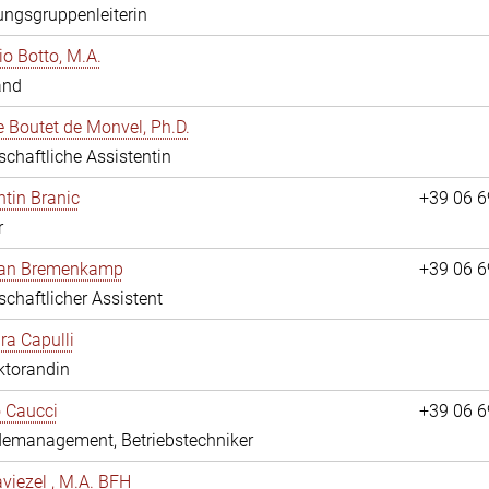
ngsgruppenleiterin
io Botto, M.A.
and
e Boutet de Monvel, Ph.D.
chaftliche Assistentin
tin Branic
+39 06 
r
rian Bremenkamp
+39 06 
chaftlicher Assistent
ara Capulli
ktorandin
 Caucci
+39 06 
emanagement, Betriebstechniker
viezel , M.A. BFH