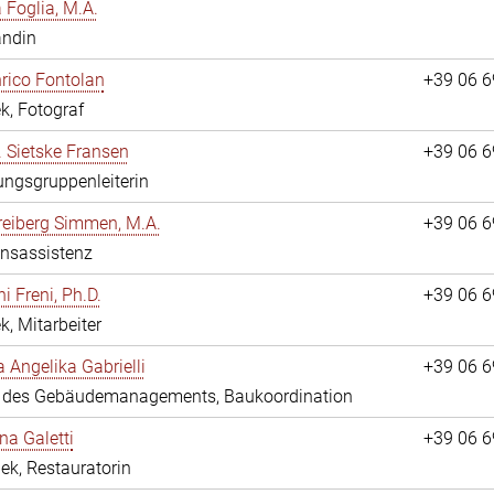
a Foglia, M.A.
andin
nrico Fontolan
+39 06 
k, Fotograf
r. Sietske Fransen
+39 06 
ngsgruppenleiterin
reiberg Simmen, M.A.
+39 06 
onsassistenz
i Freni, Ph.D.
+39 06 
k, Mitarbeiter
a Angelika Gabrielli
+39 06 
in des Gebäudemanagements, Baukoordination
na Galetti
+39 06 
hek, Restauratorin