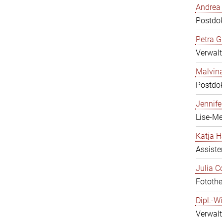
Andrea 
Postdo
Petra G
Verwal
Malvina
Postdo
Jennifer
Lise-Me
Katja H
Assiste
Julia C
Fotothe
Dipl.-W
Verwalt