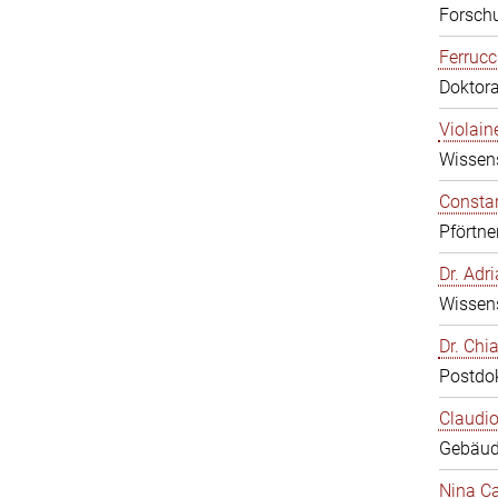
Forschu
Ferrucc
Doktor
Violain
Wissens
Constan
Pförtne
Dr. Ad
Wissens
Dr. Chi
Postdo
Claudio
Gebäud
Nina Ca