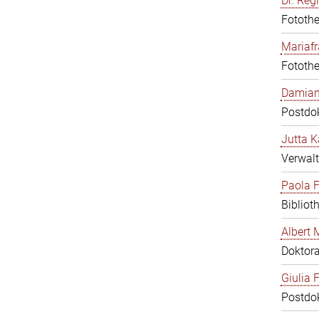
Dr. Reg
Fotothe
Mariafr
Fotothe
Damiana
Postdo
Jutta K
Verwalt
Paola F
Bibliot
Albert 
Doktor
Giulia F
Postdo