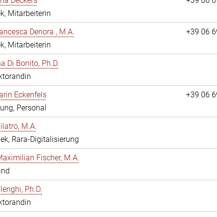
ina Deckers
+39 06 
k, Mitarbeiterin
ancesca Denora , M.A.
+39 06 
k, Mitarbeiterin
 Di Bonito, Ph.D.
ktorandin
arin Eckenfels
+39 06 
ung, Personal
ilatro, M.A.
hek, Rara-Digitalisierung
Maximilian Fischer, M.A.
and
lenghi, Ph.D.
ktorandin