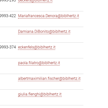
69993-293
deckers@biblhertz.it
69993-422
Mariafrancesca.Denora@biblhertz.it
Damiana.DiBonito@biblhertz.it
69993-374
eckenfels@biblhertz.it
paola.filatro@biblhertz.it
albertmaximilian.fischer@biblhertz.it
giulia.flenghi@biblhertz.it