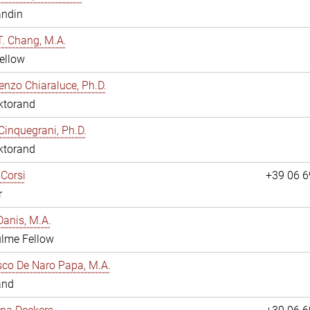
andin
. Chang, M.A.
ellow
enzo Chiaraluce, Ph.D.
ktorand
Cinquegrani, Ph.D.
ktorand
Corsi
+39 06 
r
anis, M.A.
ulme Fellow
co De Naro Papa, M.A.
and