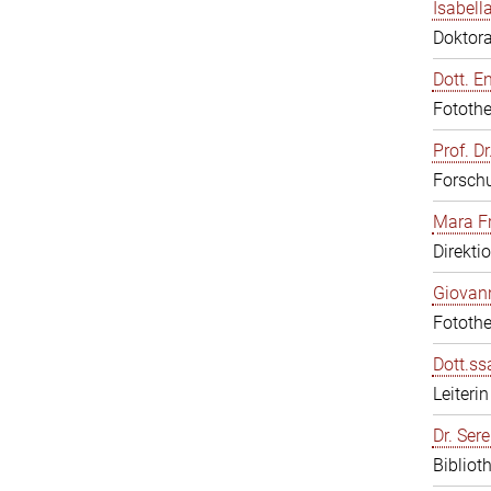
Isabell
Doktor
Dott. E
Fotothe
Prof. D
Forschu
Mara F
Direkti
Giovann
Fotothe
Dott.ss
Leiter
Dr. Sere
Bibliot