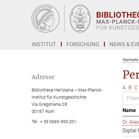
Hauptinhalt
INSTITUT
FORSCHUNG
NEWS & EV
Startseite
Pe
Adresse
A
B
C
Bibliotheca Hertziana – Max-Planck-
Institut für Kunstgeschichte
Via Gregoriana 28
Name
00187 Rom
Tel.: + 39 0669 993 201
Dr. Al
Digital