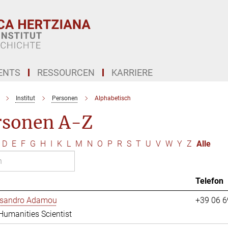
ENTS
RESSOURCEN
KARRIERE
Institut
Personen
Alphabetisch
rsonen A-Z
D
E
F
G
H
I
K
L
M
N
O
P
R
S
T
U
V
W
Y
Z
Alle
Telefon
essandro Adamou
+39 06 
 Humanities Scientist