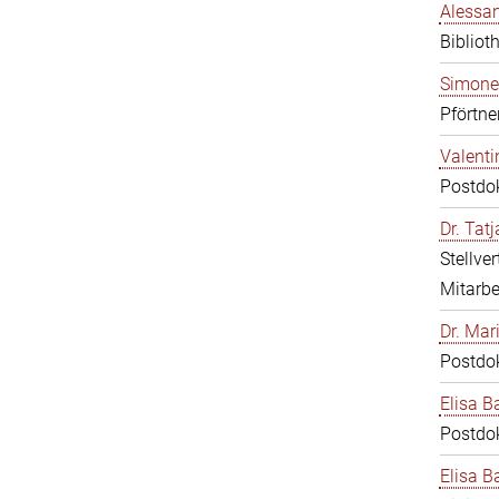
Alessan
Bibliot
Simone
Pförtne
Valenti
Postdo
Dr. Tat
Stellve
Mitarbe
Dr. Mar
Postdo
Elisa B
Postdo
Elisa Ba