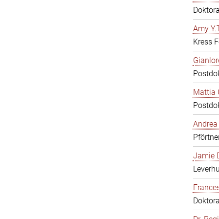
Doktor
Amy Y.T
Kress F
Gianlor
Postdo
Mattia 
Postdo
Andrea 
Pförtne
Jamie D
Leverh
Frances
Doktor