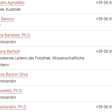
dro Agnoletto
+39 06 
hek, Kustode
 Barocci
+39 06 
r
na Bartalesi, Ph.D.
ktorandin
jana Bartsch
+39 06 
rtretende Leiterin der Fotothek, Wissenschaftliche
iterin
ina Barzon Silva
ktorandin
assetto, Ph.D.
ktorandin
stianello, Ph.D.
+39 06 