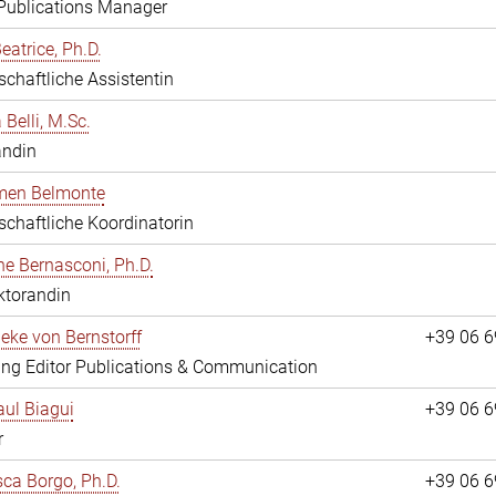
 Publications Manager
eatrice, Ph.D.
chaftliche Assistentin
 Belli, M.Sc.
andin
rmen Belmonte
chaftliche Koordinatorin
ne Bernasconi, Ph.D.
ktorandin
ieke von Bernstorff
+39 06 
ng Editor Publications & Communication
ul Biagui
+39 06 
r
ca Borgo, Ph.D.
+39 06 