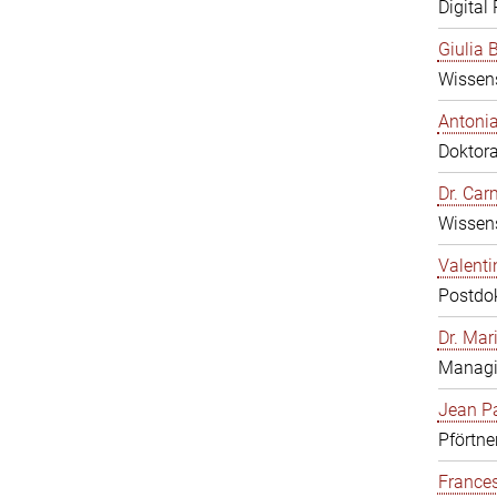
Digital
Giulia B
Wissens
Antonia
Doktor
Dr. Ca
Wissens
Valenti
Postdo
Dr. Mar
Managi
Jean Pa
Pförtne
Frances